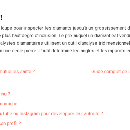
!
e loupe pour inspecter les diamants jusqu’à un grossissement de
, le plus haut degré d’inclusion. Le prix auquel un diamant est v
ystes diamantaires utilisent un outil d’analyse tridimensionn
our une seule pierre. L’outil détermine les angles et les rapports 
mutuelles santé ?
Guide complet de l
ing ?
conomique
Tube ou Instagram pour développer leur autorité ?
on profil ?