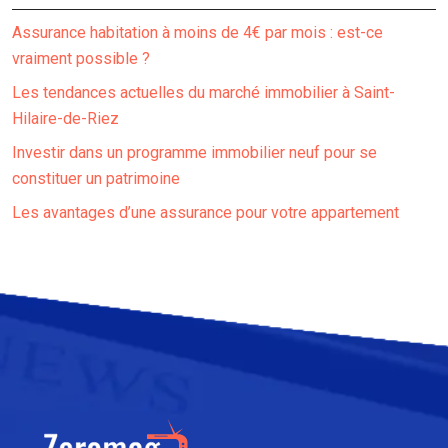
Assurance habitation à moins de 4€ par mois : est-ce
vraiment possible ?
Les tendances actuelles du marché immobilier à Saint-
Hilaire-de-Riez
Investir dans un programme immobilier neuf pour se
constituer un patrimoine
Les avantages d’une assurance pour votre appartement